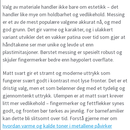
Valg av materiale handler ikke bare om estetikk – det
handler like mye om holdbarhet og vedlikehold. Messing
er et av de mest populære valgene akkurat nå, og med
god grunn. Det gir varme og karakter, og i ulakkert
variant utvikler det en vakker patina over tid som gjør at
håndtakene ser mer unike og levde ut enn
plastimitasjoner. Børstet messing er spesielt robust og
skjuler fingermerker bedre enn høypolert overflate.
Matt svart gir et stramt og moderne uttrykk som
fungerer svært godt i kontrast mot lyse fronter. Det er et
dristig valg, men et som belønner deg med et tydelig og
gjennomtenkt uttrykk. Ulempen er at matt svart krever
litt mer vedlikehold – fingermerker og fettflekker synes
godt, og fronten bør tørkes av jevnlig. For barnefamilier
kan dette bli slitsomt over tid. Forstå gjerne mer om
hvordan varme og kalde toner i metallene påvirker