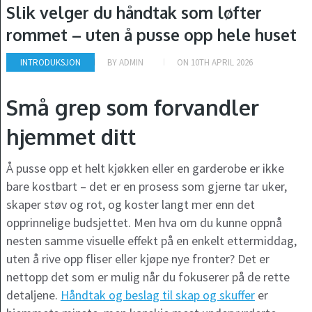
Slik velger du håndtak som løfter
rommet – uten å pusse opp hele huset
INTRODUKSJON
BY
ADMIN
ON
10TH APRIL 2026
Små grep som forvandler
hjemmet ditt
Å pusse opp et helt kjøkken eller en garderobe er ikke
bare kostbart – det er en prosess som gjerne tar uker,
skaper støv og rot, og koster langt mer enn det
opprinnelige budsjettet. Men hva om du kunne oppnå
nesten samme visuelle effekt på en enkelt ettermiddag,
uten å rive opp fliser eller kjøpe nye fronter? Det er
nettopp det som er mulig når du fokuserer på de rette
detaljene.
Håndtak og beslag til skap og skuffer
er