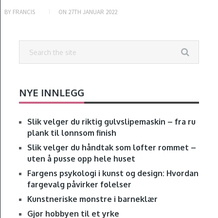
BY
FRANCIS
ON
27TH JANUAR 2022
NYE INNLEGG
Slik velger du riktig gulvslipemaskin – fra ru
plank til lønnsom finish
Slik velger du håndtak som løfter rommet –
uten å pusse opp hele huset
Fargens psykologi i kunst og design: Hvordan
fargevalg påvirker følelser
Kunstneriske mønstre i barneklær
Gjør hobbyen til et yrke