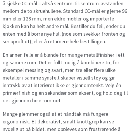
å sjekke CC-mål – altså sentrum-til-sentrum-avstanden
mellom de to skruehullene. Standard CC-mål er gjerne 96
mm eller 128 mm, men eldre møbler og importerte
kjøkken kan ha helt andre mål. Bestiller du feil, ender du
enten med å borre nye hull (noe som svekker fronten og
ser uproft ut), eller å returnere hele bestillingen.
En annen felle er å blande for mange metallfinisher i ett
og samme rom. Det er fullt mulig å kombinere to, for
eksempel messing og svart, men tre eller flere ulike
metaller i samme synsfelt skaper visuell støy og gir
inntrykk av at interiøret ikke er gjennomtenkt. Velg én
primærfinish og én sekundær som aksent, og hold deg til
det gjennom hele rommet.
Mange glemmer også at et håndtak må fungere
ergonomisk. Et dekorativt, smalt knottgrep kan se
nydelig ut på bildet, men oppleves som frustrerende å