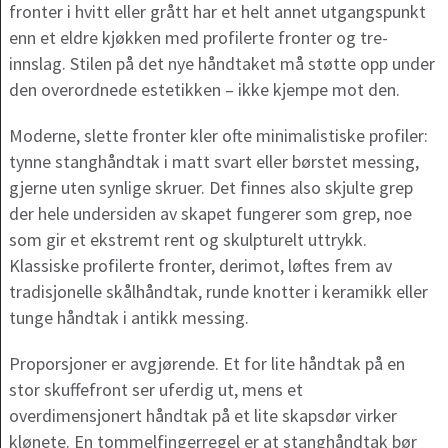
fronter i hvitt eller grått har et helt annet utgangspunkt
enn et eldre kjøkken med profilerte fronter og tre-
innslag. Stilen på det nye håndtaket må støtte opp under
den overordnede estetikken – ikke kjempe mot den.
Moderne, slette fronter kler ofte minimalistiske profiler:
tynne stanghåndtak i matt svart eller børstet messing,
gjerne uten synlige skruer. Det finnes also skjulte grep
der hele undersiden av skapet fungerer som grep, noe
som gir et ekstremt rent og skulpturelt uttrykk.
Klassiske profilerte fronter, derimot, løftes frem av
tradisjonelle skålhåndtak, runde knotter i keramikk eller
tunge håndtak i antikk messing.
Proporsjoner er avgjørende. Et for lite håndtak på en
stor skuffefront ser uferdig ut, mens et
overdimensjonert håndtak på et lite skapsdør virker
klønete. En tommelfingerregel er at stanghåndtak bør