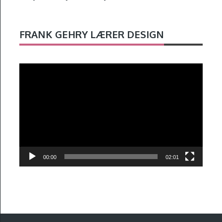
FRANK GEHRY LÆRER DESIGN
Videoavspelar
00:00
02:01