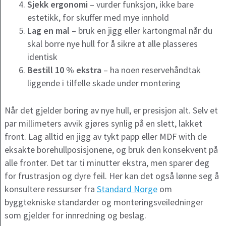
Sjekk ergonomi
– vurder funksjon, ikke bare
estetikk, for skuffer med mye innhold
Lag en mal
– bruk en jigg eller kartongmal når du
skal borre nye hull for å sikre at alle plasseres
identisk
Bestill 10 % ekstra
– ha noen reservehåndtak
liggende i tilfelle skade under montering
Når det gjelder boring av nye hull, er presisjon alt. Selv et
par millimeters avvik gjøres synlig på en slett, lakket
front. Lag alltid en jigg av tykt papp eller MDF with de
eksakte borehullposisjonene, og bruk den konsekvent på
alle fronter. Det tar ti minutter ekstra, men sparer deg
for frustrasjon og dyre feil. Her kan det også lønne seg å
konsultere ressurser fra
Standard Norge
om
byggtekniske standarder og monteringsveiledninger
som gjelder for innredning og beslag.