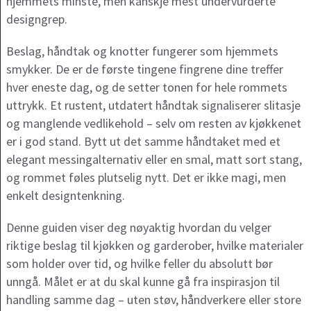
hjemmets minste, men kanskje mest undervurderte
designgrep.
Beslag, håndtak og knotter fungerer som hjemmets
smykker. De er de første tingene fingrene dine treffer
hver eneste dag, og de setter tonen for hele rommets
uttrykk. Et rustent, utdatert håndtak signaliserer slitasje
og manglende vedlikehold – selv om resten av kjøkkenet
er i god stand. Bytt ut det samme håndtaket med et
elegant messingalternativ eller en smal, matt sort stang,
og rommet føles plutselig nytt. Det er ikke magi, men
enkelt designtenkning.
Denne guiden viser deg nøyaktig hvordan du velger
riktige beslag til kjøkken og garderober, hvilke materialer
som holder over tid, og hvilke feller du absolutt bør
unngå. Målet er at du skal kunne gå fra inspirasjon til
handling samme dag – uten støv, håndverkere eller store