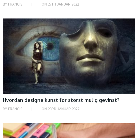
BY
FRANCIS
ON
27TH JANUAR 2022
INTRODUKSJON
Hvordan designe kunst for størst mulig gevinst?
BY
FRANCIS
ON
23RD JANUAR 2022
INTRODUKSJON