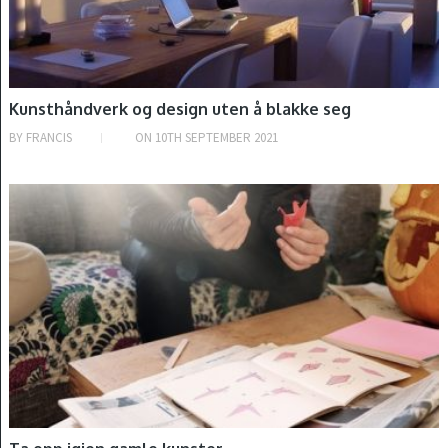
Kunsthåndverk og design uten å blakke seg
BY
FRANCIS
ON
10TH SEPTEMBER 2021
INTRODUKSJON