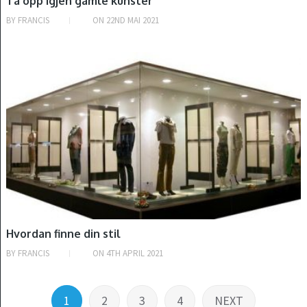
Ta opp igjen gamle kunster
BY
FRANCIS
ON
22ND MAI 2021
INTRODUKSJON
Hvordan finne din stil
BY
FRANCIS
ON
4TH APRIL 2021
Posts
1
2
3
4
NEXT