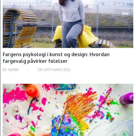
Fargens psykologi i kunst og design: Hvordan
fargevalg påvirker følelser
BY
ADMIN
ON
10TH MARS 2025
OM KUNST